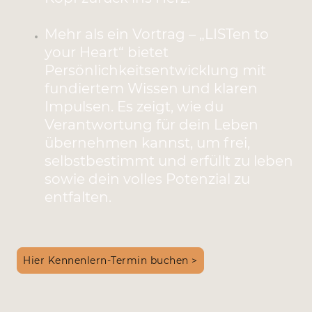
Mehr als ein Vortrag – „LISTen to
your Heart“ bietet
Persönlichkeitsentwicklung mit
fundiertem Wissen und klaren
Impulsen. Es zeigt, wie du
Verantwortung für dein Leben
übernehmen kannst, um frei,
selbstbestimmt und erfüllt zu leben
sowie dein volles Potenzial zu
entfalten.
Hier Kennenlern-Termin buchen >