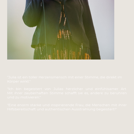
"Julia ist ein toller Herzensmensch mit einer Stimme, die direkt im
Körper wirkt."
"Ich bin begeistert von Julias herzlicher und einfühlsamer Art.
Mit ihrer zauberhaften Stimme schafft sie es, andere zu berühren
und zu motivieren."
"Eine enorm starke und inspirierende Frau, die Menschen mit ihrer
Hilfsbereitschaft und authentischen Ausstrahlung begeistert!"