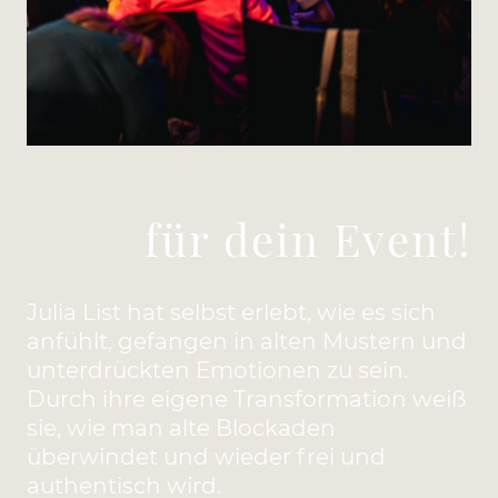
für dein Event!
Julia List hat selbst erlebt, wie es sich
anfühlt, gefangen in alten Mustern und
unterdrückten Emotionen zu sein.
Durch ihre eigene Transformation weiß
sie, wie man alte Blockaden
überwindet und wieder frei und
authentisch wird.