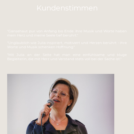
Kundenstimmen
"Gänsehaut pur von Anfang bis Ende. Ihre Musik und Worte haben
mein Herz und meine Seele tief berührt."
"Unglaublich wie Julia inspiriert, motiviert und Herzen berührt - ihre
Worte und Musik schenken Hoffnung."
"Mit Julia an der Seite hat man eine einfühlsame und kluge
Begleiterin, die mit Herz und Verstand stets voll bei der Sache ist."