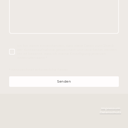
Ich bin damit einverstanden, dass diese Daten zum Zweck
der Kontaktaufnahme gespeichert und verarbeitet werden.
Mir ist bekannt, dass ich meine Einwilligung jederzeit
widerrufen kann.
*
* Kennzeichnet erforderliche Felder
Senden
© Copyright.
Impressum
Alle Rechte vorbehalten.
Datenschutz